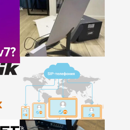
 и MikroTik
ика
елефонии
PN
на MikroTik