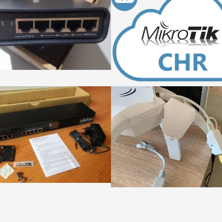
по учетной запис
ДАЛЕЕ
ДАЛЕЕ
Настройка CAPsMAN на
Настройка VPN м
MikroTik LHG LTE6 kit
CentOS и MikroTik
RBLHGR&R11e-LTE6
RBD52G-5HacD2H
ДАЛЕЕ
ДАЛЕЕ