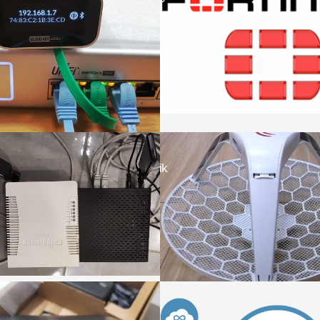
Fortigate и MikroTik
hAP ac3 RBD53iG
ДАЛЕЕ
ДАЛЕЕ
Настройка IpSec
Настройка беспроводного
MikroTik CCR1009
моста между двумя MikroTik
LTE12
LHG 5 ac
ДАЛЕЕ
ДАЛЕЕ
Настройка домен
Настройка роутера MikroTik
авторизации в Mik
CHR, перенос настроек