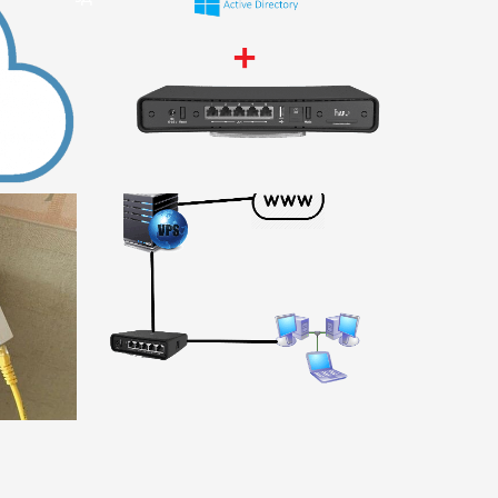
и AD
ежду VPS
 hAP ac2
nD-TC