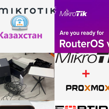
Настройка Starlink
Перенос настроек MikroTik с
для раздачи траф
RouterOS v6 на RouterOS v7
ДАЛЕЕ
ДАЛЕЕ
Proxmox VDS, установка
Настройка SIP т
MikroTik CHR на выделенный
через MikroTik V
сервер
ДАЛЕЕ
ДАЛЕЕ
Настройка VPN IpSec между
Перенос настроек 