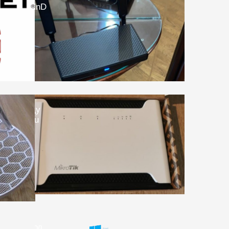
-5HacD2HnD
 VPN между
 и Chateau
ной
roTik, вход