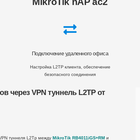
MikroTik hAP ac2
Подключение удаленного офиса
Настройка L2TP клиента, обеспечение
безопасного соединения
ов через VPN туннель L2TP от
 VPN туннеля L2Tp между
MikroTik RB4011iGS+RM
и