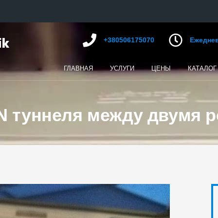
+380506175070
Ежедневн
ГЛАВНАЯ
УСЛУГИ
ЦЕНЫ
КАТАЛОГ
N туннеля между двумя р