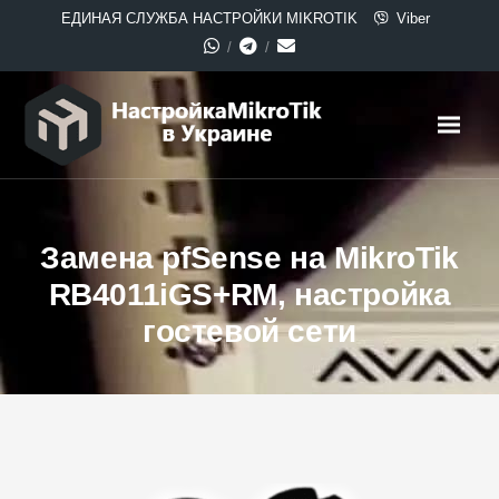
ЕДИНАЯ СЛУЖБА НАСТРОЙКИ MIKROTIK
Viber
Замена pfSense на MikroTik
RB4011iGS+RM, настройка
гостевой сети