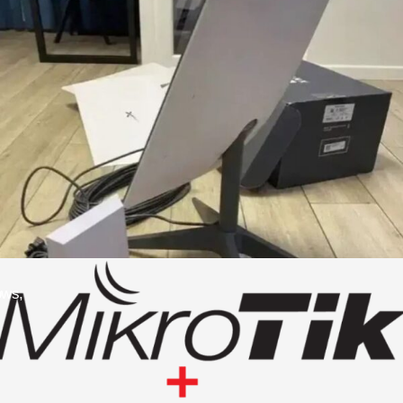
и
ows,