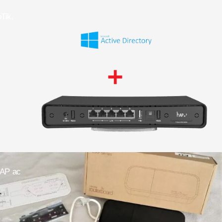
Tik,
wAP ac