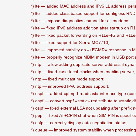
*) lte — added MAC address and IPv6 LL address per
*) lte — added class based support for configless R
*) lte — expose diagnostics channel for all modems;
*) lte — fixed IPv6 address addition after startup on R
*) lte — fixed packet forwarding on R11e-4G and R11
*) lte — fixed support for Sierra MC7710;
*) lte — improved stability on «+EGMR» response in
*) lte — properly recognize MBIM modem in USB port
*) ntp — allow adding duplicate server address if dynam
*) ntp — fixed «use-local-clock» when enabling server;
*) ntp — fixed multicast mode support;
*) ntp — improved IPv6 address support;
*) ospf — added «ptmp-broadcast» interface type (co
*) ospf — convert ospf «static» redistribute to «stat
*) ospf — fixed external LSA not updating after prefix
*) ppp — fixed AT+CPIN chat when SIM PIN is specifie
*) qsfp — correctly display auto-negotiation status;
*) queue — improved system stability when processing t