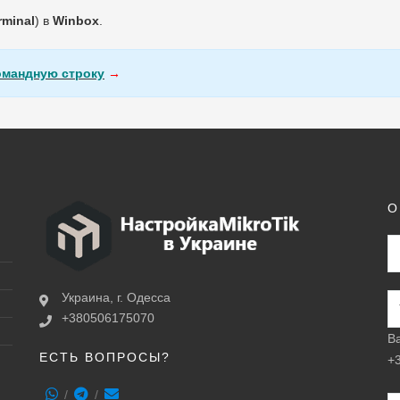
rminal
) в
Winbox
.
омандную строку
→
О
Украина, г. Одесса
+380506175070
В
ЕСТЬ ВОПРОСЫ?
+