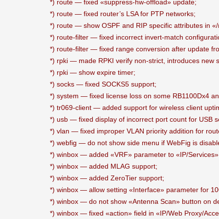
*) route — fixed «suppress-hw-offload» update;
*) route — fixed router’s LSA for PTP networks;
*) route — show OSPF and RIP specific attributes in «/
*) route-filter — fixed incorrect invert-match configur
*) route-filter — fixed range conversion after update 
*) rpki — made RPKI verify non-strict, introduces new s
*) rpki — show expire timer;
*) socks — fixed SOCKS5 support;
*) system — fixed license loss on some RB1100Dx4 a
*) tr069-client — added support for wireless client upti
*) usb — fixed display of incorrect port count for USB se
*) vlan — fixed improper VLAN priority addition for rou
*) webfig — do not show side menu if WebFig is disabl
*) winbox — added «VRF» parameter to «IP/Services
*) winbox — added MLAG support;
*) winbox — added ZeroTier support;
*) winbox — allow setting «Interface» parameter for 1
*) winbox — do not show «Antenna Scan» button on devi
*) winbox — fixed «action» field in «IP/Web Proxy/Ac