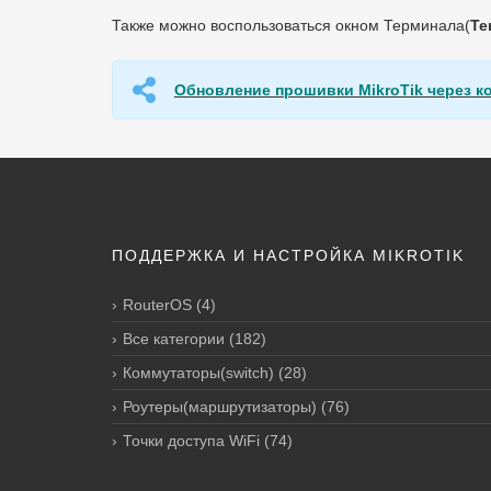
Также можно воспользоваться окном Терминала(
Te
Обновление прошивки MikroTik через к
ПОДДЕРЖКА И НАСТРОЙКА MIKROTIK
RouterOS
(4)
Все категории
(182)
Коммутаторы(switch)
(28)
Роутеры(маршрутизаторы)
(76)
Точки доступа WiFi
(74)