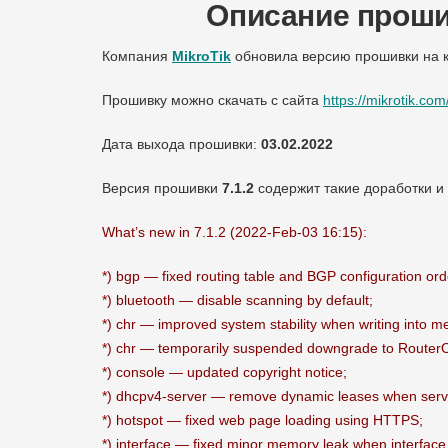
Описание прошив
Компания
MikroTik
обновила версию прошивки на 
Прошивку можно скачать с сайта
https://mikrotik.co
Дата выхода прошивки:
03.02.2022
Версия прошивки
7.1.2
содержит такие доработки и
What’s new in 7.1.2 (2022-Feb-03 16:15):
*) bgp — fixed routing table and BGP configuration orde
*) bluetooth — disable scanning by default;
*) chr — improved system stability when writing into 
*) chr — temporarily suspended downgrade to Router
*) console — updated copyright notice;
*) dhcpv4-server — remove dynamic leases when serve
*) hotspot — fixed web page loading using HTTPS;
*) interface — fixed minor memory leak when interface