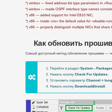
*) winbox — fixed address list type parameters in «Ro
*) winbox — made OSPF interface type names consist
*) x86 — added support for Intel E810 NIC;
*) x86 — made «no» the default value for «disable-ru
*) x86 — properly distinguish multiple NICs that shar
Как обновить прошивк
Самый доступный метод обновление прошивки — 
Перейти в раздел
System→Package
Нажать кнопку
Check For Updates
;
Установить параметр
Channel = long
Нажать кнопку
Download&Install
.