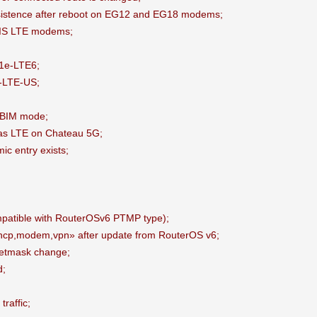
sistence after reboot on EG12 and EG18 modems;
NDIS LTE modems;
11e-LTE6;
e-LTE-US;
 MBIM mode;
 as LTE on Chateau 5G;
ic entry exists;
mpatible with RouterOSv6 PTMP type);
ic,dhcp,modem,vpn» after update from RouterOS v6;
 netmask change;
d;
raffic;