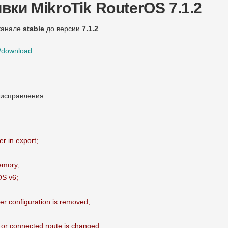
ки MikroTik RouterOS 7.1.2
канале
stable
до версии
7.1.2
m/download
 исправления:
r in export;
memory;
OS v6;
r configuration is removed;
 or connected route is changed;