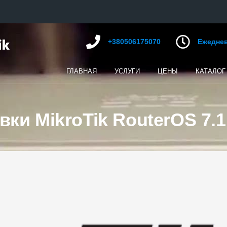
+380506175070
Ежедневн
ГЛАВНАЯ
УСЛУГИ
ЦЕНЫ
КАТАЛОГ
и MikroTik RouterOS 7.1