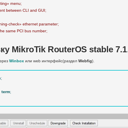
uting» menu;
ent between CLI and GUI;
nning-check» ethernet parameter;
e the same PCI bus number;
у MikroTik RouterOS stable 7.1
через
Winbox
или web интерфейс(раздел
Webfig
).
s
;
 term
;