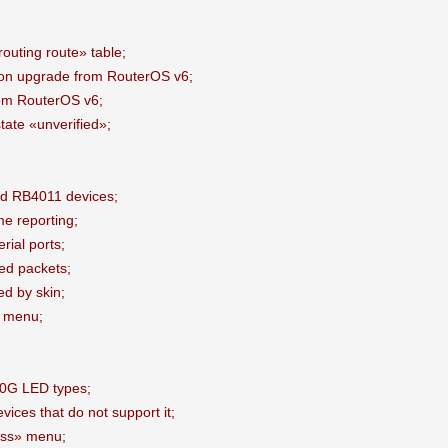
routing route» table;
ation upgrade from RouterOS v6;
from RouterOS v6;
tate «unverified»;
nd RB4011 devices;
me reporting;
rial ports;
ted packets;
ed by skin;
» menu;
00G LED types;
ces that do not support it;
cess» menu;