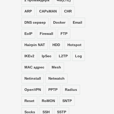
2 провайдера
4G(LTE)
ARP
CAPsMAN
CHR
DNS сервер
Docker
Email
EoIP
Firewall
FTP
Hairpin NAT
HDD
Hotspot
IKEv2
IpSec
L2TP
Log
MAC адрес
Mesh
Netinstall
Netwatch
OpenVPN
PPTP
Radius
Reset
RoMON
SNTP
Socks
SSH
SSTP