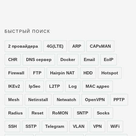
БЫСТРЫЙ ПОИСК
2 провайдера
4G(LTE)
ARP
CAPsMAN
CHR
DNS сервер
Docker
Email
EoIP
Firewall
FTP
Hairpin NAT
HDD
Hotspot
IKEv2
IpSec
L2TP
Log
MAC адрес
Mesh
Netinstall
Netwatch
OpenVPN
PPTP
Radius
Reset
RoMON
SNTP
Socks
SSH
SSTP
Telegram
VLAN
VPN
WiFi