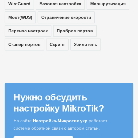
WireGuard
Базовая настройка
Маршрутизация
Мост(WDS)
Ограничение скорости
Перенос настроек
Проброс портов
Сканер портов
Скрипт
Усилитель
Нужно обсудить
настройку MikroTik?
На сайте
Настройка-Микротик.укр
работает
система обратной связи с автором статьи.