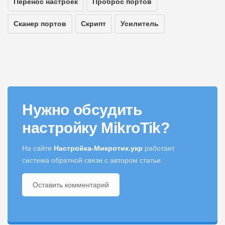
Перенос настроек
Проброс портов
Сканер портов
Скрипт
Усилитель
Нужно обсудить
настройку MikroTik?
На сайте
Настройка-Микротик.укр
работает
система обратной связи с автором статьи.
Оставить комментарий