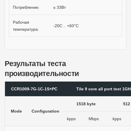
Потребление:
≤ 33Вт
Рабочая
-20C .. +60°C
температура:
Результаты теста
производительности
CCR1009-7G-1C-1S+PC
Tile 9 core all port test 1
1518 byte
512
Mode
Configuration
kpps
Mbps
kpps