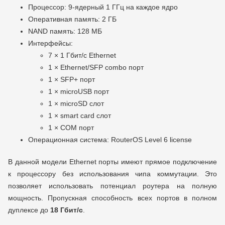
Процессор: 9-ядерный 1 ГГц на каждое ядро
Оперативная память: 2 ГБ
NAND память: 128 MБ
Интерфейсы:
7 × 1 Гбит/с Ethernet
1 × Ethernet/SFP combo порт
1 × SFP+ порт
1 × microUSB порт
1 × microSD слот
1 × smart card слот
1 × COM порт
Операционная система: RouterOS Level 6 license
В данной модели Ethernet порты имеют прямое подключение
к процессору без использования чипа коммутации. Это
позволяет использовать потенциал роутера на полную
мощность. Пропускная способность всех портов в полном
дуплексе до
18 Гбит/с
.