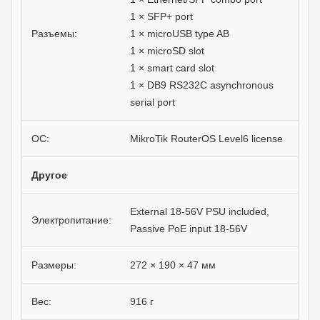
1 × SFP+ port
Разъемы:
1 × microUSB type AB
1 × microSD slot
1 × smart card slot
1 × DB9 RS232C asynchronous
serial port
ОС:
MikroTik RouterOS Level6 license
Другое
External 18-56V PSU included,
Электропитание:
Passive PoE input 18-56V
Размеры:
272 × 190 × 47 мм
Вес:
916 г