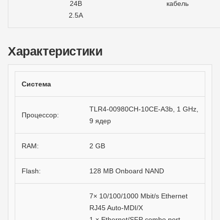
24В
кабель
2.5А
Характеристики
Система
TLR4-00980CH-10CE-A3b, 1 GHz,
Процессор:
9 ядер
RAM:
2 GB
Flash:
128 MB Onboard NAND
7× 10/100/1000 Mbit/s Ethernet
RJ45 Auto-MDI/X
1 × Ethernet/SFP combo port