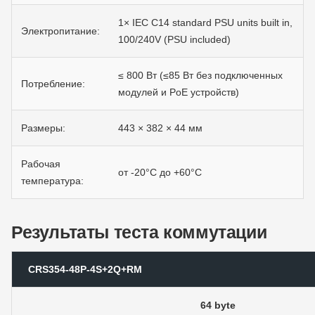
1× IEC C14 standard PSU units built in,
Электропитание:
100/240V (PSU included)
≤ 800 Вт (≤85 Вт без подключенных
Потребление:
модулей и PoE устройств)
Размеры:
443 × 382 × 44 мм
Рабочая
от -20°C до +60°С
температура:
Результаты теста коммутации
CRS354-48P-4S+2Q+RM
64 byte