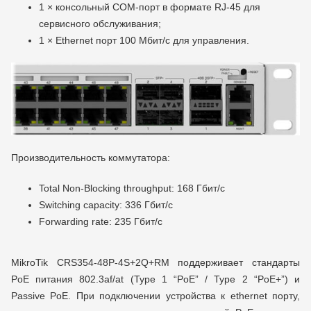
1 × консольный COM-порт в формате RJ-45 для
сервисного обслуживания;
1 × Ethernet порт 100 Мбит/с для управления.
Производительность коммутатора:
Total Non-Blocking throughput: 168 Гбит/с
Switching capacity: 336 Гбит/с
Forwarding rate: 235 Гбит/с
MikroTik CRS354-48P-4S+2Q+RM поддерживает стандарты
PoE питания 802.3af/at (Type 1 “PoE” / Type 2 “PoE+”) и
Passive PoE. При подключении устройства к ethernet порту,