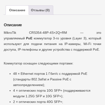
Описание
Отзывы (0)
Описание
MikroTik CRS354-48P-4S+2Q+RM — это
управляемый
PoE
коммутатор 3-го уровня (Layer 3), который
используют для подачи питания на IP-камеры, Wi-Fi точки
доступа, IP-телефоны и другие устройства с поддержкой PoE.
Коммутатор оснащен следующими портами:
48 × Ethernet портов 1 Гбит/с с поддержкой PoE
(стандарты 802.3af/at и Passive PoE с
автоопределением);
4 × оптических порта 10G SFP+ (поддерживаются
модули 1.25G SFP и 10G SFP+);
2 × оптических порта 40G SFP+;