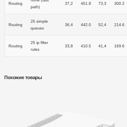
none (fast
Routing
37,2
451.8
73,3
300.2
path)
25 simple
Routing
36,4
442.0
52,4
214.6
queues
25 ip filter
Routing
33,8
410.5
41,4
169.6
rules
Похожие товары