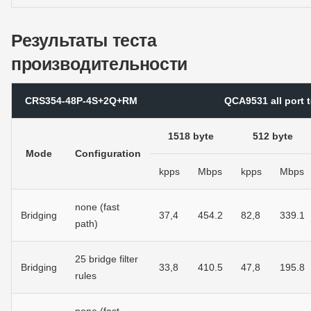
Результаты теста
производительности
CRS354-48P-4S+2Q+RM
QCA9531 all port t
1518 byte
512 byte
Mode
Configuration
kpps
Mbps
kpps
Mbps
none (fast
Bridging
37,4
454.2
82,8
339.1
path)
25 bridge filter
Bridging
33,8
410.5
47,8
195.8
rules