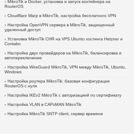
MikroTik и Docker, установка и запуск контейнера на
RouterOS
Cloudflare Warp в MikroTik, настройка бесплатного VPN
Настройка OpenVPN сервера в MikroTik, защищенный
удаленный доступ
Установка MikroTik CHR на VPS Ubuntu хостинга Hetzner и
Contabo
Настройка двух провайдеров на MikroTik, балансировка и
автопереключение
Настройка WireGuard MikroTik, VPN между MikroTik, Ubuntu,
Windows
Настройка роутера MikroTik: базовая конфигурация
RouterOS с нуля
Настройка IKEv2 MikroTik с авторизацией по сертификату
Настройка VLAN в CAPsMAN MikroTik
Настройка MikroTik SNTP client, сервер времени