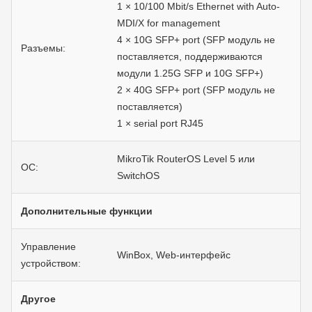
1 × 10/100 Mbit/s Ethernet with Auto-
MDI/X for management
4 × 10G SFP+ port (SFP модуль не
Разъемы:
поставляется, поддерживаются
модули 1.25G SFP и 10G SFP+)
2 × 40G SFP+ port (SFP модуль не
поставляется)
1 × serial port RJ45
MikroTik RouterOS Level 5 или
ОС:
SwitchOS
Дополнительные функции
Управление
WinBox, Web-интерфейс
устройством:
Другое