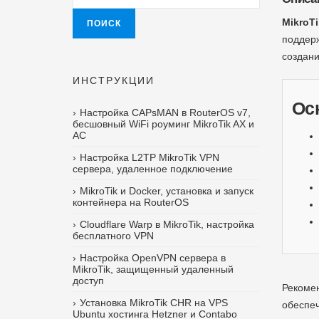
MikroT
ПОИСК
поддер
создани
ИНСТРУКЦИИ
Ос
Настройка CAPsMAN в RouterOS v7,
бесшовный WiFi роуминг MikroTik AX и
AC
Настройка L2TP MikroTik VPN
сервера, удаленное подключение
MikroTik и Docker, установка и запуск
контейнера на RouterOS
Cloudflare Warp в MikroTik, настройка
бесплатного VPN
Настройка OpenVPN сервера в
MikroTik, защищенный удаленный
доступ
Рекомен
Установка MikroTik CHR на VPS
обеспе
Ubuntu хостинга Hetzner и Contabo