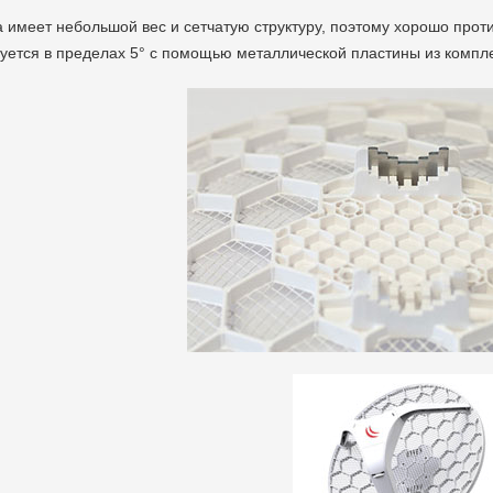
 имеет небольшой вес и сетчатую структуру, поэтому хорошо прот
уется в пределах 5° с помощью металлической пластины из компле