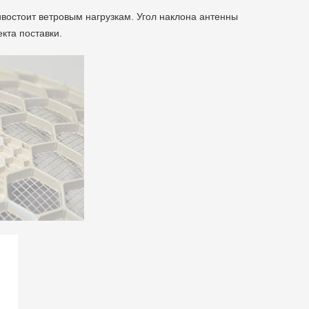
ивостоит ветровым нагрузкам. Угол наклона антенны
кта поставки.