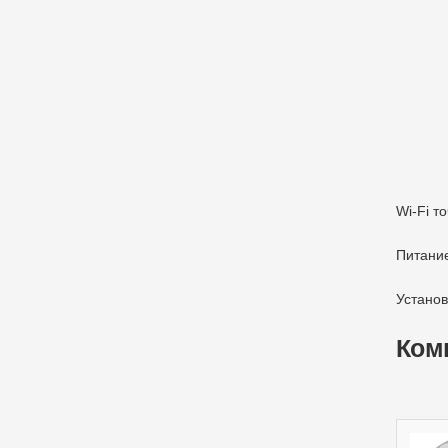
Wi-Fi т
Питание
Установ
Ком