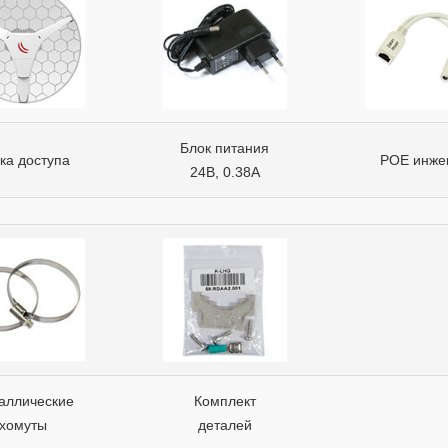
Блок питания
ка доступа
POE инже
24В, 0.38А
аллические
Комплект
хомуты
деталей