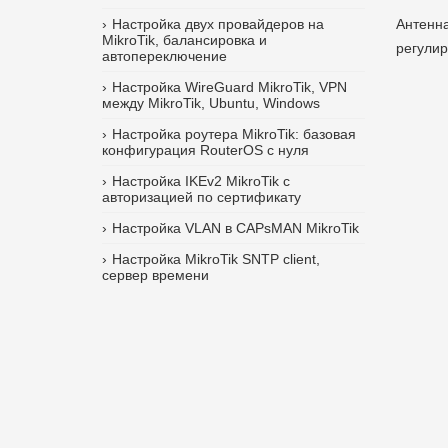
Настройка двух провайдеров на
Антенна
MikroTik, балансировка и
регулир
автопереключение
Настройка WireGuard MikroTik, VPN
между MikroTik, Ubuntu, Windows
Настройка роутера MikroTik: базовая
конфигурация RouterOS с нуля
Настройка IKEv2 MikroTik с
авторизацией по сертификату
Настройка VLAN в CAPsMAN MikroTik
Настройка MikroTik SNTP client,
сервер времени