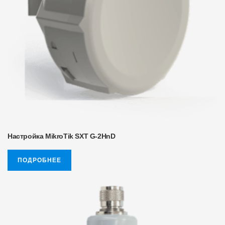
Настройка MikroTik SXT G-2HnD
ПОДРОБНЕЕ