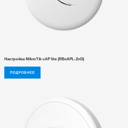
Настройка MikroTik cAP lite (RBcAPL-2nD)
ПОДРОБНЕЕ