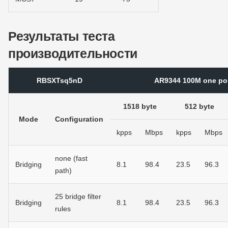
Результаты теста
производительности
RBSXTsq5nD
AR9344 100M one por
1518 byte
512 byte
Mode
Configuration
kpps
Mbps
kpps
Mbps
none (fast
Bridging
8.1
98.4
23.5
96.3
path)
25 bridge filter
Bridging
8.1
98.4
23.5
96.3
rules