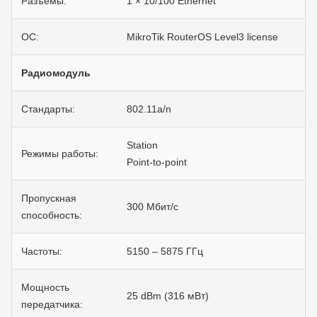
Разъемы:
1 × 10/100 Ethernet
ОС:
MikroTik RouterOS Level3 license
Радиомодуль
Стандарты:
802.11a/n
Station
Режимы работы:
Point-to-point
Пропускная
300 Мбит/с
способность:
Частоты:
5150 – 5875 ГГц
Мощность
25 dBm (316 мВт)
передатчика: