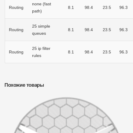
none (fast
Routing
8.1
98.4
23.5
96.3
path)
25 simple
Routing
8.1
98.4
23.5
96.3
queues
25 ip filter
Routing
8.1
98.4
23.5
96.3
rules
Похожие товары