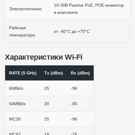
10-30В Passive PoE, POE-инжектор
Электропитание:
в комплекте
Рабочая
от -40°C до +70°С
температура:
Характеристики Wi-Fi
RATE (5 GHz)
Tx (dBm)
Rx (dBm)
6MBit/s
25
-96
54MBit/s
20
-80
MCS0
25
-96
MCS7
19
-75