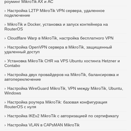
роуминг MikroTik AX и AC
Настройка L2TP MikroTik VPN сервера, удаленное
подключение
MikroTik и Docker, установка и запуск контейнера на
RouterOS
Cloudflare Warp в MikroTik, настройка бесплатного VPN
Настройка OpenVPN сервера в MikroTik, защищенный
удаленный доступ
Установка MikroTik CHR на VPS Ubuntu хостинга Hetzner и
Contabo
Настройка двух провайдеров на MikroTik, балансировка и
автопереключение
Настройка WireGuard MikroTik, VPN между MikroTik, Ubuntu,
Windows
Настройка роутера MikroTik: базовая конфигурация
RouterOS с нуля
Настройка IKEv2 MikroTik с авторизацией по сертификату
Настройка VLAN в CAPsMAN MikroTik