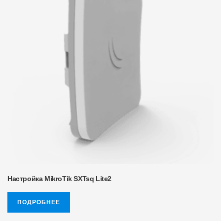
Настройка MikroTik SXTsq Lite2
ПОДРОБНЕЕ