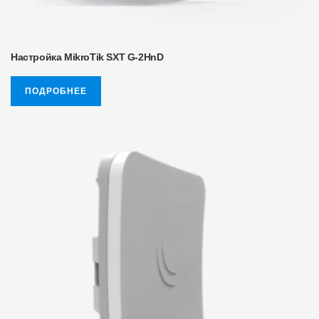
Настройка MikroTik SXT G-2HnD
ПОДРОБНЕЕ