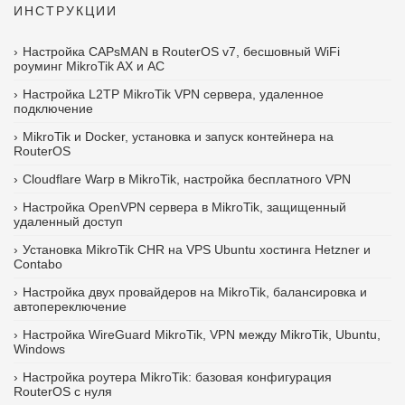
ИНСТРУКЦИИ
Настройка CAPsMAN в RouterOS v7, бесшовный WiFi
роуминг MikroTik AX и AC
Настройка L2TP MikroTik VPN сервера, удаленное
подключение
MikroTik и Docker, установка и запуск контейнера на
RouterOS
Cloudflare Warp в MikroTik, настройка бесплатного VPN
Настройка OpenVPN сервера в MikroTik, защищенный
удаленный доступ
Установка MikroTik CHR на VPS Ubuntu хостинга Hetzner и
Contabo
Настройка двух провайдеров на MikroTik, балансировка и
автопереключение
Настройка WireGuard MikroTik, VPN между MikroTik, Ubuntu,
Windows
Настройка роутера MikroTik: базовая конфигурация
RouterOS с нуля